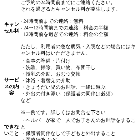
ご予約の24時間前までにご連絡ください。
それを過ぎるとキャンセル料が発生します。
- 24時間前までの連絡：無料
キャン
- 24〜12時間前までの連絡：料金の半額
セル料
- 12時間前を過ぎての連絡：料金の全額
ただし、利用者の急な病気・入院などの場合にはキ
ャンセル料はいただきません。
・食事の準備・片付け
・洗濯、掃除、買い物、布団干し
・授乳の介助、おむつ交換
サービ
・沐浴・着替えの介助
スの内
・きょうだい児のお世話、一緒に遊ぶ
容
・外出の付き添い（保護者の同伴は必須）
など
※一例です。詳しくはお問合せ下さい
・ヘルパーが家で一人でお子さんのお世話をするこ
できな
と
いこと
・保護者同伴なしで子どもと外出すること
・医療行為 など