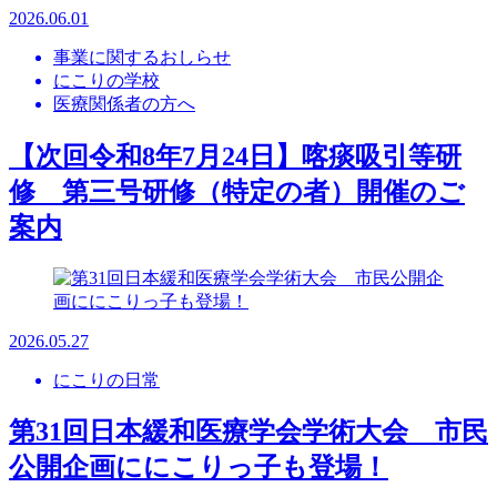
2026.06.01
事業に関するおしらせ
にこりの学校
医療関係者の方へ
【次回令和8年7月24日】喀痰吸引等研
修 第三号研修（特定の者）開催のご
案内
2026.05.27
にこりの日常
第31回日本緩和医療学会学術大会 市民
公開企画ににこりっ子も登場！