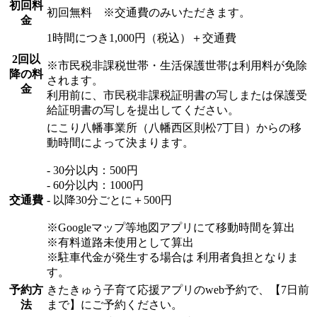
初回料
初回無料 ※交通費のみいただきます。
金
1時間につき1,000円（税込）＋交通費
2回以
※市民税非課税世帯・生活保護世帯は利用料が免除
降の料
されます。
金
利用前に、市民税非課税証明書の写しまたは保護受
給証明書の写しを提出してください。
にこり八幡事業所（八幡西区則松7丁目）からの移
動時間によって決まります。
- 30分以内：500円
- 60分以内：1000円
交通費
- 以降30分ごとに＋500円
※Googleマップ等地図アプリにて移動時間を算出
※有料道路未使用として算出
※駐車代金が発生する場合は 利用者負担となりま
す。
予約方
きたきゅう子育て応援アプリのweb予約で、【7日前
法
まで】にご予約ください。