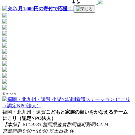
月1,000
円
の寄付
で
応援！
© nicori
福岡・北九州・遠賀
こどもと家族の願いをかなえるチーム
にこり（認定NPO法人）
【本部】 811-4233 福岡県遠賀郡岡垣町野間3-4-24
営業時間 9:00〜16:00 ※土日祝 休