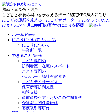
福岡・北九州・遠賀
こどもと家族の願いをかなえるチーム
認定
NPO法人にこり
にこりの活動を支える「にこりサポーター」になっていただ
けませんか？
月1,000
円の
寄付
で
にこりを応援！
ホーム
Home
にこりについて
About Us
にこりについて
事業所一覧
できること
Service
こども専門の
訪問看護・在宅レスパイト
こども専門の
ヘルパー・福祉有償運送
こどもデイサービス・
保育所等訪問支援
相談支援
産前産後ケア・おやこの訪問看護
介護職員初任者研修
喀痰吸引等研修