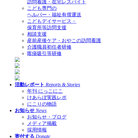
訪問看護・在宅レスパイト
こども専門の
ヘルパー・福祉有償運送
こどもデイサービス・
保育所等訪問支援
相談支援
産前産後ケア・おやこの訪問看護
介護職員初任者研修
喀痰吸引等研修
活動レポート
Reports & Stories
年刊 にっこにこ
けあらぼ実践レポ
にこりの物語
お知らせ
News
お知らせ・ブログ
メディア掲載
採用情報
寄付する
Donate