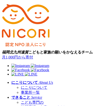
福岡
北九州
遠賀
こどもと家族の願いをかなえるチーム
月1,000円から寄付
にこりについて
About Us
にこりについて
事業所一覧
できること
Service
こども専門の