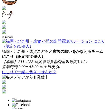
© nicori
福岡・北九州・遠賀
こどもと家族の願いをかなえるチーム
にこり（認定NPO法人）
【本部】 811-4233 福岡県遠賀郡岡垣町野間3-4-24
営業時間 9:00〜16:00 ※土日祝 休
にこりで一緒に働きませんか？