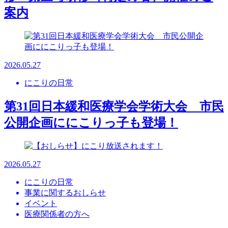
案内
2026.05.27
にこりの日常
第31回日本緩和医療学会学術大会 市民
公開企画ににこりっ子も登場！
2026.05.27
にこりの日常
事業に関するおしらせ
イベント
医療関係者の方へ