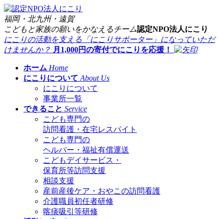
福岡・北九州・遠賀
こどもと家族の願いをかなえるチーム
認定
NPO法人にこり
にこりの活動を支える「にこりサポーター」になっていただ
けませんか？
月1,000
円の
寄付
で
にこりを応援！
ホーム
Home
にこりについて
About Us
にこりについて
事業所一覧
できること
Service
こども専門の
訪問看護・在宅レスパイト
こども専門の
ヘルパー・福祉有償運送
こどもデイサービス・
保育所等訪問支援
相談支援
産前産後ケア・おやこの訪問看護
介護職員初任者研修
喀痰吸引等研修