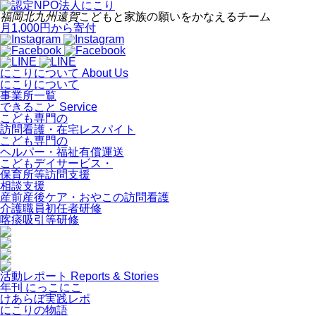
福岡
北九州
遠賀
こどもと家族の願いをかなえるチーム
月1,000円から寄付
にこりについて
About Us
にこりについて
事業所一覧
できること
Service
こども専門の
訪問看護・在宅レスパイト
こども専門の
ヘルパー・福祉有償運送
こどもデイサービス・
保育所等訪問支援
相談支援
産前産後ケア・おやこの訪問看護
介護職員初任者研修
喀痰吸引等研修
活動レポート
Reports & Stories
年刊 にっこにこ
けあらぼ実践レポ
にこりの物語