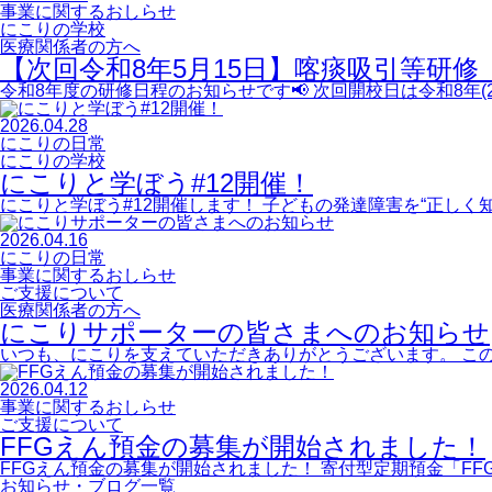
事業に関するおしらせ
にこりの学校
医療関係者の方へ
【次回令和8年5月15日】喀痰吸引等研
令和8年度の研修日程のお知らせです📢 次回開校日は令和8年(2
2026.04.28
にこりの日常
にこりの学校
にこりと学ぼう#12開催！
にこりと学ぼう#12開催します！ 子どもの発達障害を“正し
2026.04.16
にこりの日常
事業に関するおしらせ
ご支援について
医療関係者の方へ
にこりサポーターの皆さまへのお知らせ
いつも、にこりを支えていただきありがとうございます。 こ
2026.04.12
事業に関するおしらせ
ご支援について
FFGえん預金​の募集が開始されました！
FFGえん預金の募集が開始されました！ 寄付型定期預金「F
お知らせ・ブログ一覧