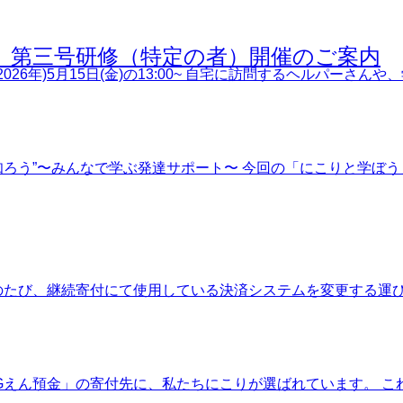
修 第三号研修（特定の者）開催のご案内
026年)5月15日(金)の13:00~ 自宅に訪問するヘルパーさ
く知ろう”〜みんなで学ぶ発達サポート〜 今回の「にこりと学
のたび、継続寄付にて使用している決済システムを変更する運び
FGえん預金」の寄付先に、私たちにこりが選ばれています。 