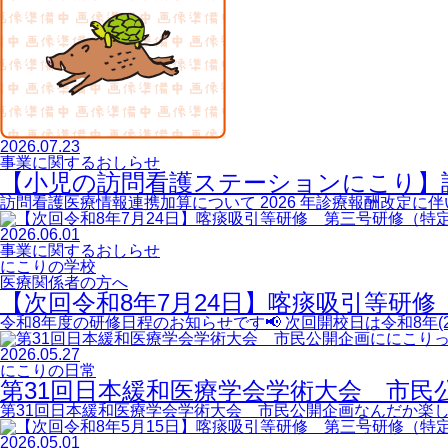
2026.07.23
事業に関するおしらせ
【小児の訪問看護ステーションにこり】
訪問看護医療情報連携加算について 2026 年診療報酬改定
2026.06.01
事業に関するおしらせ
にこりの学校
医療関係者の方へ
【次回令和8年7月24日】喀痰吸引等研
令和8年度の研修日程のお知らせです📢 次回開校日は令和8年(2
2026.05.27
にこりの日常
第31回日本緩和医療学会学術大会 市民
第31回日本緩和医療学会学術大会 市民公開企画なんだか楽
2026.05.01