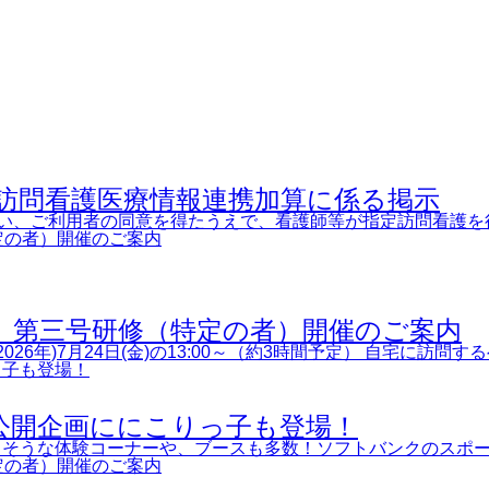
訪問看護医療情報連携加算に係る掲示
に伴い、ご利用者の同意を得たうえで、看護師等が指定訪問看護を
修 第三号研修（特定の者）開催のご案内
026年)7月24日(金)の13:00～（約3時間予定） 自宅に訪
公開企画ににこりっ子も登場！
しそうな体験コーナーや、ブースも多数！ソフトバンクのスポー