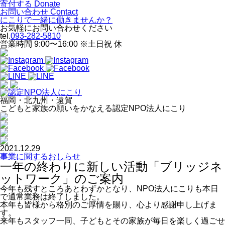
寄付する
Donate
お問い合わせ
Contact
にこりで一緒に働きませんか？
お気軽にお問い合わせください
tel.
093-282-5810
営業時間 9:00〜16:00 ※土日祝 休
福岡・北九州・遠賀
こどもと家族の願いをかなえる
認定
NPO法人にこり
2021.12.29
事業に関するおしらせ
一年の終わりに新しい活動「ブリッジネ
ットワーク」のご案内
今年も残すところあとわずかとなり、NPO法人にこりも本日
で通常業務は終了しました。
本年も皆様から格別のご厚情を賜り、心より感謝申し上げま
す。
来年もスタッフ一同、子どもとその家族が毎日を楽しく過ごせ