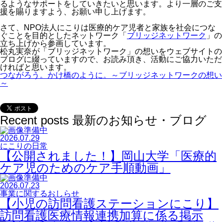
るようなサポートをしていきたいと思います。より一層のご支
援を賜りますよう、お願い申し上げます。
さて、NPO法人にこりは医療的ケア児者と家族を社会につな
ぐことを目的としたネットワーク「
ブリッジネットワーク
」の
立ち上げから参画しています。
松丸実奈が「ブリッジネットワーク」の想いをウェブサイトの
ブログに綴っていますので、お読み頂き、活動にご協力いただ
ければと思います。
つながろう。かけ橋のように。～ブリッジネットワークの想い
～
Recent posts
最新のお知らせ・ブログ
2026.07.29
にこりの日常
【公開されました！】岡山大学「医療的
ケア児のためのケア手順動画」
2026.07.23
事業に関するおしらせ
【小児の訪問看護ステーションにこり】
訪問看護医療情報連携加算に係る掲示