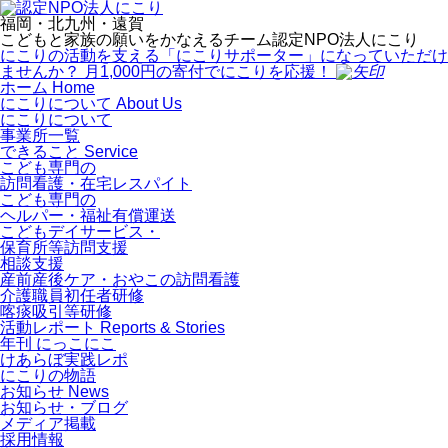
福岡・北九州・遠賀
こどもと家族の願いをかなえるチーム
認定
NPO法人にこり
にこりの活動を支える「にこりサポーター」になっていただけ
ませんか？
月1,000
円の
寄付
で
にこりを応援！
ホーム
Home
にこりについて
About Us
にこりについて
事業所一覧
できること
Service
こども専門の
訪問看護・在宅レスパイト
こども専門の
ヘルパー・福祉有償運送
こどもデイサービス・
保育所等訪問支援
相談支援
産前産後ケア・おやこの訪問看護
介護職員初任者研修
喀痰吸引等研修
活動レポート
Reports & Stories
年刊 にっこにこ
けあらぼ実践レポ
にこりの物語
お知らせ
News
お知らせ・ブログ
メディア掲載
採用情報