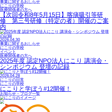
事業に関するおしらせ
にこりの学校
医療関係者の方へ
【次回令和8年5月15日】喀痰吸引等研
修 第三号研修（特定の者）開催のご案
内
2026.04.30
事業に関するおしらせ
にこりの学校
イベント
医療関係者の方へ
2025年度 認定NPO法人にこり 講演会・
シンポジウム 登壇の記録
2026.04.28
にこりの日常
にこりの学校
にこりと学ぼう#12開催！
お知らせ・ブログ一覧