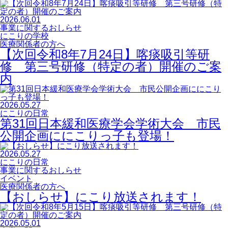
2026.06.01
事業に関するおしらせ
にこりの学校
医療関係者の方へ
【次回令和8年7月24日】喀痰吸引等研
修 第三号研修（特定の者）開催のご案
内
2026.05.27
にこりの日常
第31回日本緩和医療学会学術大会 市民
公開企画ににこりっ子も登場！
2026.05.27
にこりの日常
事業に関するおしらせ
イベント
医療関係者の方へ
【おしらせ】にこり放送されます！
2026.05.01