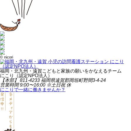
© nicori
福岡・北九州・遠賀
こどもと家族の願いをかなえるチーム
にこり（認定NPO法人）
【本部】 811-4233 福岡県遠賀郡岡垣町野間3-4-24
営業時間 9:00〜16:00 ※土日祝 休
にこりで一緒に働きませんか？