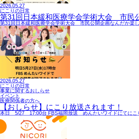
2026.05.27
にこりの日常
第31回日本緩和医療学会学術大会 市民
第31回日本緩和医療学会学術大会 市民公開企画なんだか楽
2026.05.27
にこりの日常
事業に関するおしらせ
イベント
医療関係者の方へ
【おしらせ】にこり放送されます！
本日 5/27 17:00台 FBS福岡放送 めんたいワイドに