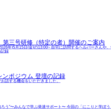
修 第三号研修（特定の者）開催のご案内
026年)5月15日(金)の13:00~ 自宅に訪問するヘルパーさ
・シンポジウム 登壇の記録
でお話する機会をいただきました。
く知ろう”〜みんなで学ぶ発達サポート〜 今回の「にこりと学