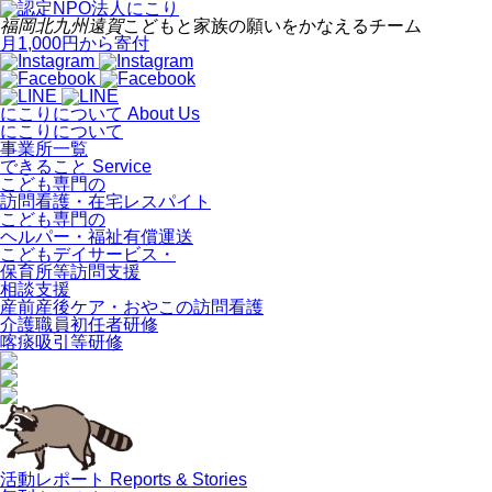
福岡
北九州
遠賀
こどもと家族の願いをかなえるチーム
月1,000円から寄付
にこりについて
About Us
にこりについて
事業所一覧
できること
Service
こども専門の
訪問看護・在宅レスパイト
こども専門の
ヘルパー・福祉有償運送
こどもデイサービス・
保育所等訪問支援
相談支援
産前産後ケア・おやこの訪問看護
介護職員初任者研修
喀痰吸引等研修
活動レポート
Reports & Stories