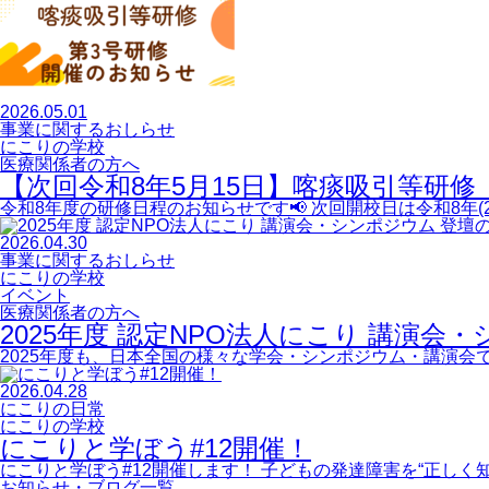
2026.05.01
事業に関するおしらせ
にこりの学校
医療関係者の方へ
【次回令和8年5月15日】喀痰吸引等研
令和8年度の研修日程のお知らせです📢 次回開校日は令和8年(2
2026.04.30
事業に関するおしらせ
にこりの学校
イベント
医療関係者の方へ
2025年度 認定NPO法人にこり 講演会
2025年度も、日本全国の様々な学会・シンポジウム・講演会
2026.04.28
にこりの日常
にこりの学校
にこりと学ぼう#12開催！
にこりと学ぼう#12開催します！ 子どもの発達障害を“正し
お知らせ・ブログ一覧