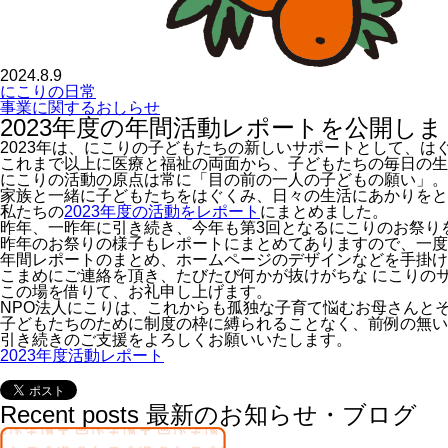
2024.8.9
にこりの日常
事業に関するおしらせ
2023年度の年間活動レポートを公開し
2023年は、にこりの子どもたちの新しいサポートとして、
これまで以上に医療と福祉の両面から、子どもたちの毎日の生
にこりの活動の原点は常に「目の前の一人の子どもの願い」。
家族と一緒に子どもたちをはぐくみ、日々の生活にあかりをと
私たちの
2023年度の活動をレポート
にまとめました。
昨年、一昨年に引き続き、今年も第3回となるにこりのお祭り
昨年のお祭りの様子もレポートにまとめてありますので、一度
年間レポートのまとめ、ホームページのデザインなどを手掛け
こまめにご連絡を頂き、たびたび何かが抜けがちな にこりの
この場を借りて、お礼申し上げます。
NPO法人にこりは、これからも孤独な子育て悩むお母さんと
子どもたちのために制度の枠に縛られることなく、前例の無い
引き続きのご支援をよろしくお願いいたします。
2023年度活動レポート
Recent posts
最新のお知らせ・ブログ