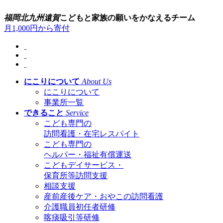
福岡
北九州
遠賀
こどもと家族の願いをかなえるチーム
月1,000円から寄付
にこりについて
About Us
にこりについて
事業所一覧
できること
Service
こども専門の
訪問看護・在宅レスパイト
こども専門の
ヘルパー・福祉有償運送
こどもデイサービス・
保育所等訪問支援
相談支援
産前産後ケア・おやこの訪問看護
介護職員初任者研修
喀痰吸引等研修