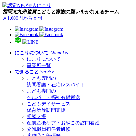
福岡
北九州
遠賀
こどもと家族の願いをかなえるチーム
月1,000円から寄付
にこりについて
About Us
にこりについて
事業所一覧
できること
Service
こども専門の
訪問看護・在宅レスパイト
こども専門の
ヘルパー・福祉有償運送
こどもデイサービス・
保育所等訪問支援
相談支援
産前産後ケア・おやこの訪問看護
介護職員初任者研修
喀痰吸引等研修