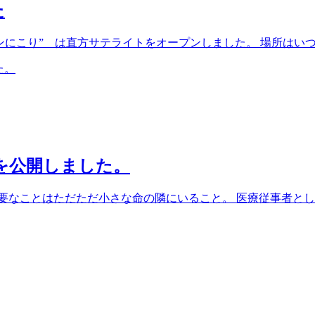
た
ョンにこり” は直方サテライトをオープンしました。 場所はい
」を公開しました。
要なことはただただ小さな命の隣にいること。 医療従事者と