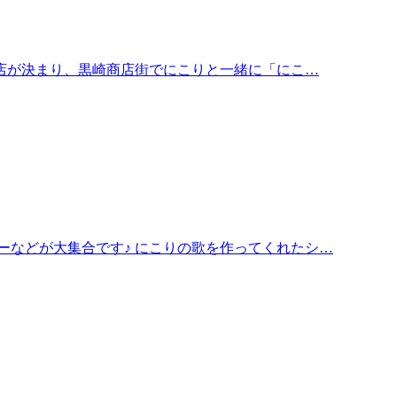
の出店が決まり、黒崎商店街でにこりと一緒に「にこ…
ーなどが大集合です♪ にこりの歌を作ってくれたシ…