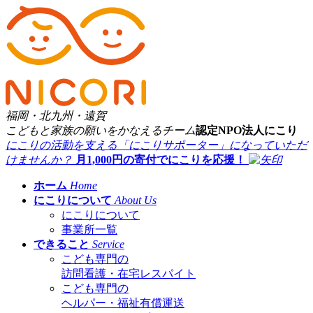
福岡・北九州・遠賀
こどもと家族の願いをかなえるチーム
認定
NPO法人にこり
にこりの活動を支える「にこりサポーター」になっていただ
けませんか？
月1,000
円の
寄付
で
にこりを応援！
ホーム
Home
にこりについて
About Us
にこりについて
事業所一覧
できること
Service
こども専門の
訪問看護・在宅レスパイト
こども専門の
ヘルパー・福祉有償運送