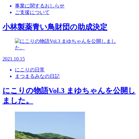
事業に関するおしらせ
ご支援について
小林製薬青い鳥財団の助成決定
2021.10.15
にこりの日常
まつまるみなの日記
にこりの物語Vol.3 まゆちゃんを公開し
ました。