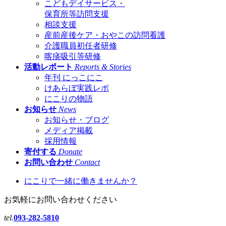
こどもデイサービス・
保育所等訪問支援
相談支援
産前産後ケア・おやこの訪問看護
介護職員初任者研修
喀痰吸引等研修
活動レポート
Reports & Stories
年刊 にっこにこ
けあらぼ実践レポ
にこりの物語
お知らせ
News
お知らせ・ブログ
メディア掲載
採用情報
寄付する
Donate
お問い合わせ
Contact
にこりで一緒に働きませんか？
お気軽にお問い合わせください
tel.
093-282-5810