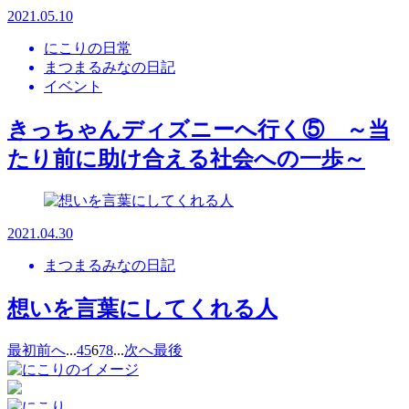
2021.05.10
にこりの日常
まつまるみなの日記
イベント
きっちゃんディズニーへ行く⑤ ～当
たり前に助け合える社会への一歩～
2021.04.30
まつまるみなの日記
想いを言葉にしてくれる人
最初
前へ
...
4
5
6
7
8
...
次へ
最後